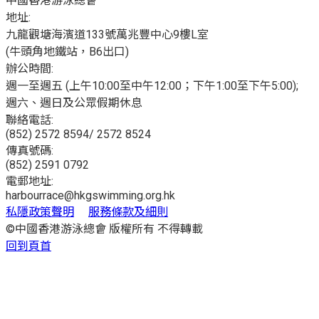
中國香港游泳總會
地址:
九龍觀塘海濱道133號萬兆豐中心9樓L室
(牛頭角地鐵站，B6出口)
辦公時間:
週一至週五 (上午10:00至中午12:00；下午1:00至下午5:00);
週六、週日及公眾假期休息
聯絡電話:
(852) 2572 8594/ 2572 8524
傳真號碼:
(852) 2591 0792
電郵地址:
harbourrace@hkgswimming.org.hk
私隱政策聲明
服務條款及細則
©中國香港游泳總會 版權所有 不得轉載
回到頁首